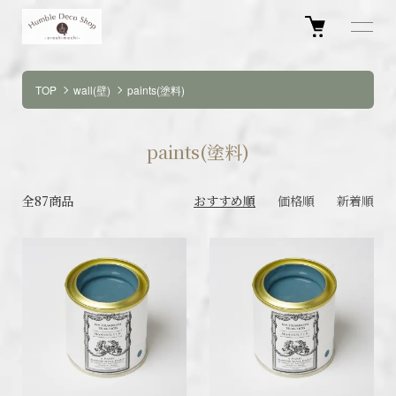
TOP
wall(壁)
paints(塗料)
paints(塗料)
全87商品
おすすめ順
価格順
新着順