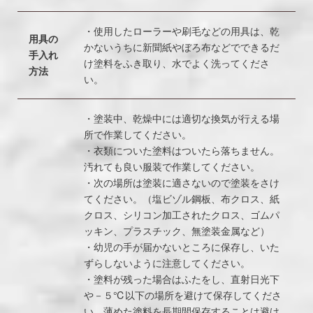
・使用したローラーや刷毛などの用具は、乾
用具の
かないうちに新聞紙やぼろ布などでできるだ
手入れ
け塗料をふき取り、水でよく洗ってくださ
方法
い。
・塗装中、乾燥中には適切な換気が行える場
所で作業してください。
・衣類についた塗料はついたら落ちません。
汚れても良い服装で作業してください。
・次の場所は塗装に適さないので塗装をさけ
てください。（塩ビゾル鋼板、布クロス、紙
クロス、シリコン加工されたクロス、ゴムパ
ッキン、プラスチック、無塗装金属など）
・幼児の手が届かないところに保存し、いた
ずらしないように注意してください。
・塗料が残った場合はふたをし、直射日光下
や－５℃以下の場所を避けて保存してくださ
い。薄めた塗料を長期間保存することは避け