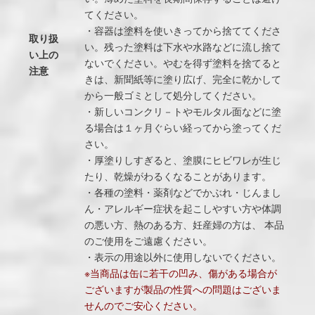
てください。
・容器は塗料を使いきってから捨ててくださ
取り扱
い。残った塗料は下水や水路などに流し捨て
い上の
ないでください。やむを得ず塗料を捨てると
注意
きは、新聞紙等に塗り広げ、完全に乾かして
から一般ゴミとして処分してください。
・新しいコンクリ－トやモルタル面などに塗
る場合は１ヶ月ぐらい経ってから塗ってくだ
さい。
・厚塗りしすぎると、塗膜にヒビワレが生じ
たり、乾燥がわるくなることがあります。
・各種の塗料・薬剤などでかぶれ・じんまし
ん・アレルギー症状を起こしやすい方や体調
の悪い方、熱のある方、妊産婦の方は、 本品
のご使用をご遠慮ください。
・表示の用途以外に使用しないでください。
※当商品は缶に若干の凹み、傷がある場合が
ございますが製品の性質への問題はございま
せんのでご安心ください。