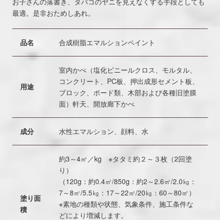
お子さんの落書き、タバコのヤニを見えなくする手段としても
最適。是非おためしあれ。
品名
合成樹脂エマルションペイント
室内かべ（塩化ビニールクロス、モルタル、
コンクリート、PC板、押出成形セメント板、
用途
ブロック、ボード類、木部および各種旧塗膜
面）軒天、開放廊下かべ
成分
水性エマルション、顔料、水
約3～4㎡／kg ※タタミ約２～３枚（2回塗
り）
（120g：約0.4㎡/850g：約2～2.6㎡/2.0㎏：
7～8㎡/5.5㎏：17～22㎡/20㎏：60～80㎡）
塗り面
※素地の種類や状態、気象条件、施工条件な
積
どにより増減します。