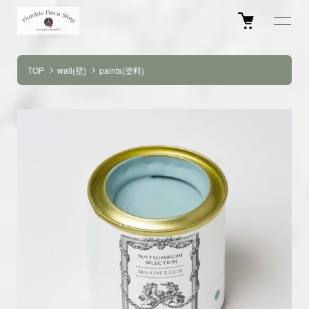
TOP
wall(壁)
paints(塗料)