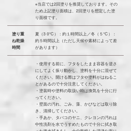
※当店では2回塗りを推奨しております。その
ため上記塗り面積は、2回塗りを想定した塗
り面積です。
塗り重
夏（3 0℃）：約１時間以上／冬（５℃）：
ね乾燥
約５時間以上（ただし天候や素材によって差
時間
があります）
・使用する前に、フタをしたまま容器を逆さ
にしてよく振り動かし、塗料を十分に混ぜて
ください。開ける際はフタや塗料がはねるこ
とがあるので十分注意してください。
・塗装時や塗料の取扱い時は換気を十分に行
ってください。
・壁面の汚れ、ごみ、藻、かびなどは取り除
き、清掃してください。
・手あか、タバコのヤニ、クレヨンの汚れは
中性洗剤を水でうすめたもので十分に拭き取
った後水拭きをし、十分乾燥した清浄な面に