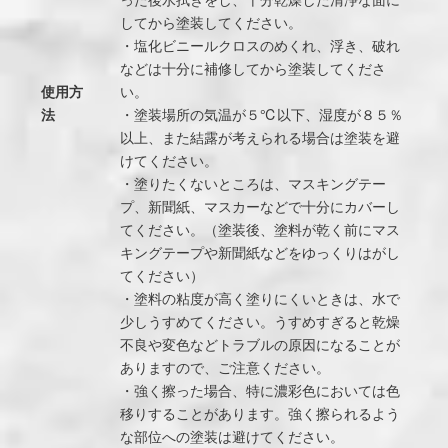
してから塗装してください。
・塩化ビニールクロスのめくれ、浮き、破れ
などは十分に補修してから塗装してくださ
使用方
い。
法
・塗装場所の気温が５℃以下、湿度が８５％
以上、また結露が考えられる場合は塗装を避
けてください。
・塗りたくないところは、マスキングテー
プ、新聞紙、マスカーなどで十分にカバーし
てください。（塗装後、塗料が乾く前にマス
キングテープや新聞紙などをゆっくりはがし
てください）
・塗料の粘度が高く塗りにくいときは、水で
少しうすめてください。うすめすぎると乾燥
不良や変色などトラブルの原因になることが
ありますので、ご注意ください。
・強く擦った場合、特に濃彩色においては色
移りすることがあります。強く擦られるよう
な部位への塗装は避けてください。