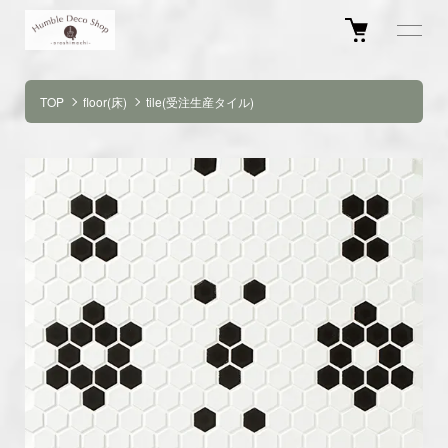
TOP
floor(床)
tile(受注生産タイル)