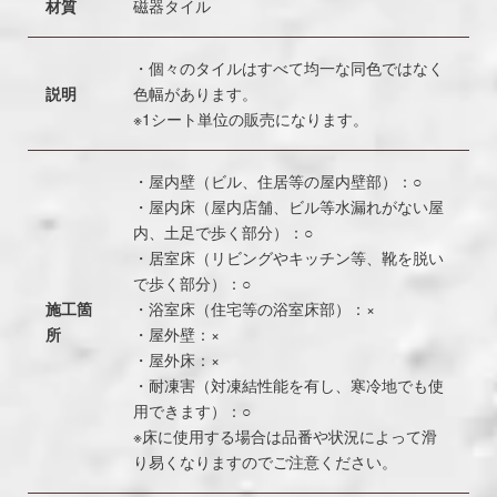
材質
磁器タイル
・個々のタイルはすべて均一な同色ではなく
説明
色幅があります。
※1シート単位の販売になります。
・屋内壁（ビル、住居等の屋内壁部）：○
・屋内床（屋内店舗、ビル等水漏れがない屋
内、土足で歩く部分）：○
・居室床（リビングやキッチン等、靴を脱い
で歩く部分）：○
施工箇
・浴室床（住宅等の浴室床部）：×
所
・屋外壁：×
・屋外床：×
・耐凍害（対凍結性能を有し、寒冷地でも使
用できます）：○
※床に使用する場合は品番や状況によって滑
り易くなりますのでご注意ください。