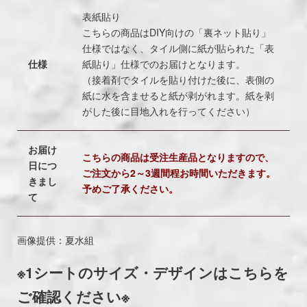
表紙貼り
こちらの商品はDIY向けの「裏ネット貼り」
仕様ではなく、タイル側に紙が貼られた「表
仕様
紙貼り」仕様でのお届けとなります。
（接着剤でタイルを貼り付けた後に、表側の
紙に水を含ませると紙が剥がれます。紙を剥
がした後に目地入れを行ってください）
お届け
こちらの商品は受注生産品となりますので、
日につ
ご注文から2～3週間程お時間いただきます。
きまし
予めご了承ください。
て
画像提供：夏水組
※1シートのサイズ・デザインはこちらを
ご確認ください※