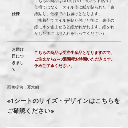
こちらの商品はDIY向けの「裏ネット貼り」
仕様ではなく、タイル側に紙が貼られた「表
仕様
紙貼り」仕様でのお届けとなります。
（接着剤でタイルを貼り付けた後に、表側の
紙に水を含ませると紙が剥がれます。紙を剥
がした後に目地入れを行ってください）
お届け
こちらの商品は受注生産品となりますので、
日につ
ご注文から2～3週間程お時間いただきます。
きまし
予めご了承ください。
て
画像提供：夏水組
※1シートのサイズ・デザインはこちらを
ご確認ください※