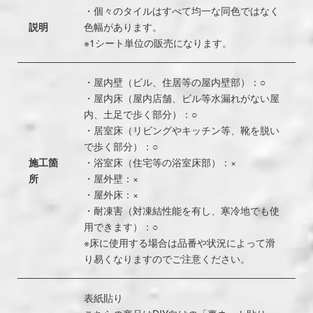
・個々のタイルはすべて均一な同色ではなく
説明
色幅があります。
※1シート単位の販売になります。
・屋内壁（ビル、住居等の屋内壁部）：○
・屋内床（屋内店舗、ビル等水漏れがない屋
内、土足で歩く部分）：○
・居室床（リビングやキッチン等、靴を脱い
で歩く部分）：○
施工箇
・浴室床（住宅等の浴室床部）：×
所
・屋外壁：×
・屋外床：×
・耐凍害（対凍結性能を有し、寒冷地でも使
用できます）：○
※床に使用する場合は品番や状況によって滑
り易くなりますのでご注意ください。
表紙貼り