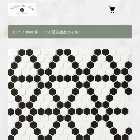
TOP
floor(床)
tile(受注生産タイル)