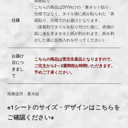
表紙貼り
こちらの商品はDIY向けの「裏ネット貼り」
仕様ではなく、タイル側に紙が貼られた「表
仕様
紙貼り」仕様でのお届けとなります。
（接着剤でタイルを貼り付けた後に、表側の
紙に水を含ませると紙が剥がれます。紙を剥
がした後に目地入れを行ってください）
お届け
こちらの商品は受注生産品となりますので、
日につ
ご注文から2～3週間程お時間いただきます。
きまし
予めご了承ください。
て
画像提供：夏水組
※1シートのサイズ・デザインはこちらを
ご確認ください※