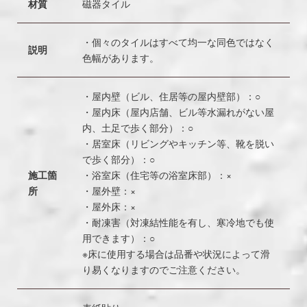
材質
磁器タイル
・個々のタイルはすべて均一な同色ではなく
説明
色幅があります。
・屋内壁（ビル、住居等の屋内壁部）：○
・屋内床（屋内店舗、ビル等水漏れがない屋
内、土足で歩く部分）：○
・居室床（リビングやキッチン等、靴を脱い
で歩く部分）：○
施工箇
・浴室床（住宅等の浴室床部）：×
所
・屋外壁：×
・屋外床：×
・耐凍害（対凍結性能を有し、寒冷地でも使
用できます）：○
※床に使用する場合は品番や状況によって滑
り易くなりますのでご注意ください。