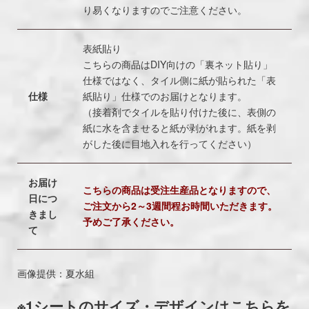
り易くなりますのでご注意ください。
表紙貼り
こちらの商品はDIY向けの「裏ネット貼り」
仕様ではなく、タイル側に紙が貼られた「表
仕様
紙貼り」仕様でのお届けとなります。
（接着剤でタイルを貼り付けた後に、表側の
紙に水を含ませると紙が剥がれます。紙を剥
がした後に目地入れを行ってください）
お届け
こちらの商品は受注生産品となりますので、
日につ
ご注文から2～3週間程お時間いただきます。
きまし
予めご了承ください。
て
画像提供：夏水組
※1シートのサイズ・デザインはこちらを