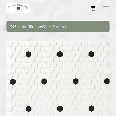
TOP
floor(床)
tile(受注生産タイル)