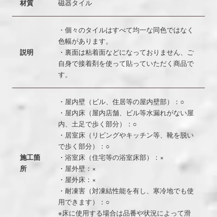
材質
磁器タイル
・個々のタイルはすべて均一な同色ではなく
色幅があります。
説明
・裏面は粘着面などになっておりません、ご
自身で接着剤を使って貼っていただく商品で
す。
・屋内壁（ビル、住居等の屋内壁部）：○
・屋内床（屋内店舗、ビル等水漏れがない屋
内、土足で歩く部分）：○
・居室床（リビングやキッチン等、靴を脱い
で歩く部分）：○
施工箇
・浴室床（住宅等の浴室床部）：×
所
・屋外壁：×
・屋外床：×
・耐凍害（対凍結性能を有し、寒冷地でも使
用できます）：○
※床に使用する場合は品番や状況によって滑